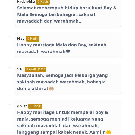
Raden/Eka
Hadir
Selamat menempuh hidup baru buat Boy &
Mala Semoga berbahagia.. sakinah
mawaddah dan warohmah..
Nisa
Hadir
Happy marriage Mala dan Boy, sakinah
mawadah warahmah❤️
Sita
Akan Hadir
Masyaallah, Semoga jadi keluarga yang
sakinah mawadah warahmah, bahagia
dunia akhirat🤲🏼
ANDY
Hadir
Happy marriage untuk mempelai boy &
mala, semoga menjadi keluarga yang
sakinah mawaddah dan warahmah,
langgeng sampai kakek nenek. Aamiin🤲