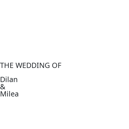
THE WEDDING OF
Dilan
&
Milea
Hari
Jam
Menit
Detik