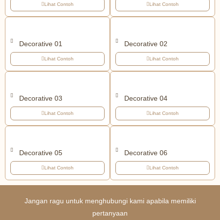
Lihat Contoh
Lihat Contoh
Decorative 01
Decorative 02
Lihat Contoh
Lihat Contoh
Decorative 03
Decorative 04
Lihat Contoh
Lihat Contoh
Decorative 05
Decorative 06
Lihat Contoh
Lihat Contoh
Jangan ragu untuk menghubungi kami apabila memiliki
pertanyaan