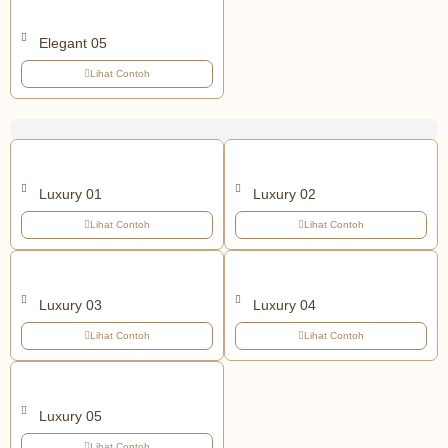
Elegant 05
Lihat Contoh
Luxury 01
Luxury 02
Lihat Contoh
Lihat Contoh
Luxury 03
Luxury 04
Lihat Contoh
Lihat Contoh
Luxury 05
Lihat Contoh